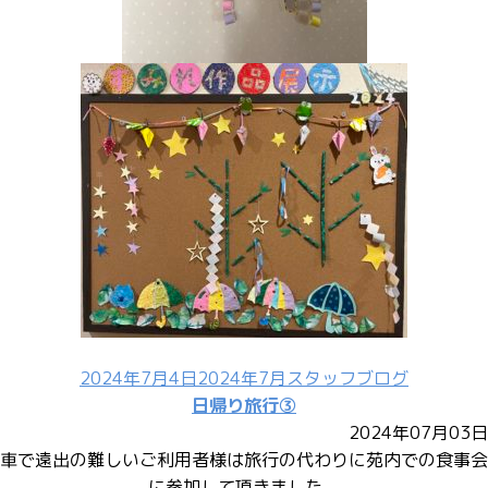
2024年7月4日
2024年7月スタッフブログ
投
カ
日帰り旅行③
稿
テ
2024年07月03日
日:
ゴ
車で遠出の難しいご利用者様は旅行の代わりに苑内での食事会
リ
に参加して頂きました。