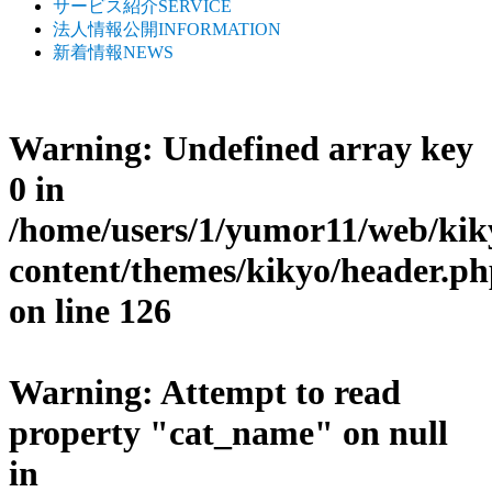
サービス紹介
SERVICE
法人情報公開
INFORMATION
新着情報
NEWS
Warning
: Undefined array key
0 in
/home/users/1/yumor11/web/ki
content/themes/kikyo/header.p
on line
126
Warning
: Attempt to read
property "cat_name" on null
in