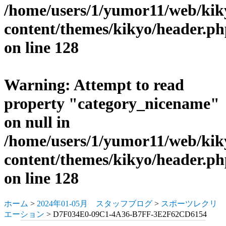
/home/users/1/yumor11/web/ki
content/themes/kikyo/header.p
on line
128
Warning
: Attempt to read
property "category_nicename"
on null in
/home/users/1/yumor11/web/ki
content/themes/kikyo/header.p
on line
128
ホーム
>
2024年01-05月 スタッフブログ
>
スポーツレクリ
エーション
> D7F034E0-09C1-4A36-B7FF-3E2F62CD6154