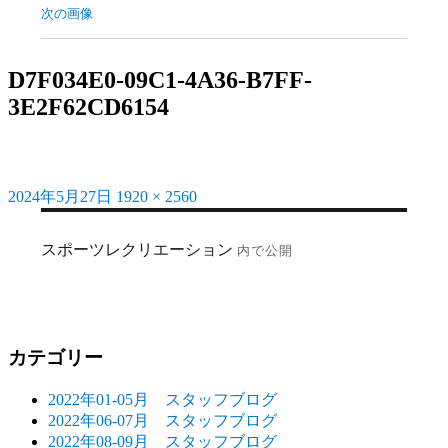
次の画像
D7F034E0-09C1-4A36-B7FF-
3E2F62CD6154
2024年5月27日
1920 × 2560
投
フ
稿
ル
投
日:
サ
スポーツレクリエーション
内で公開
稿
イ
ズ
ナ
ビ
ゲ
カテゴリー
ー
2022年01-05月 スタッフブログ
シ
2022年06-07月 スタッフブログ
2022年08-09月 スタッフブログ