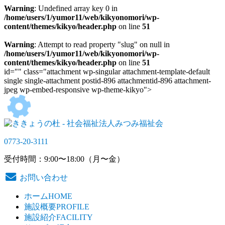
Warning
: Undefined array key 0 in
/home/users/1/yumor11/web/kikyonomori/wp-
content/themes/kikyo/header.php
on line
51
Warning
: Attempt to read property "slug" on null in
/home/users/1/yumor11/web/kikyonomori/wp-
content/themes/kikyo/header.php
on line
51
id="" class="attachment wp-singular attachment-template-default
single single-attachment postid-896 attachmentid-896 attachment-
jpeg wp-embed-responsive wp-theme-kikyo">
0773-20-3111
受付時間：9:00〜18:00（月〜金）
お問い合わせ
ホーム
HOME
施設概要
PROFILE
施設紹介
FACILITY