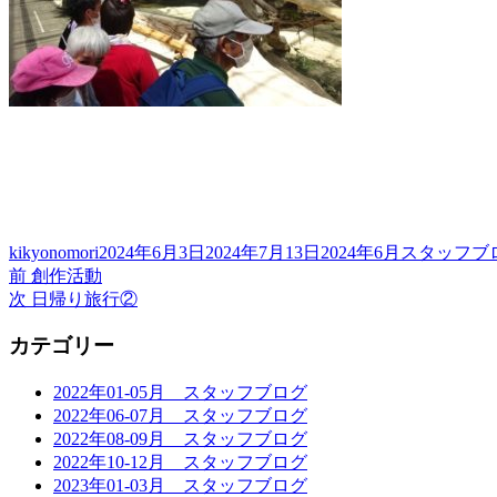
投
投
カ
kikyonomori
2024年6月3日
2024年7月13日
2024年6月スタッフブ
稿
前
稿
テ
前
創作活動
投
者
の
次
日:
ゴ
次
日帰り旅行②
稿
投
の
リ
カテゴリー
稿:
投
ー
ナ
稿:
ビ
2022年01-05月 スタッフブログ
2022年06-07月 スタッフブログ
ゲ
2022年08-09月 スタッフブログ
ー
2022年10-12月 スタッフブログ
2023年01-03月 スタッフブログ
シ