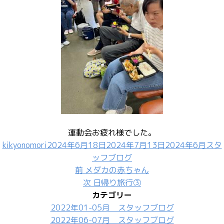
運動会お疲れ様でした。
投
投
カ
kikyonomori
2024年6月18日
2024年7月13日
2024年6月スタ
稿
稿
テ
ッフブログ
投
者
日:
前
ゴ
前
メダカの赤ちゃん
稿
の
次
リ
次
日帰り旅行③
ナ
投
の
ー
カテゴリー
ビ
稿:
投
2022年01-05月 スタッフブログ
ゲ
稿:
2022年06-07月 スタッフブログ